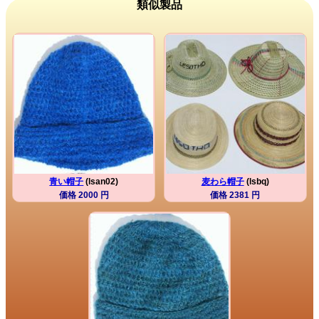
類似製品
青い帽子
(lsan02)
麦わら帽子
(lsbq)
価格 2000 円
価格 2381 円