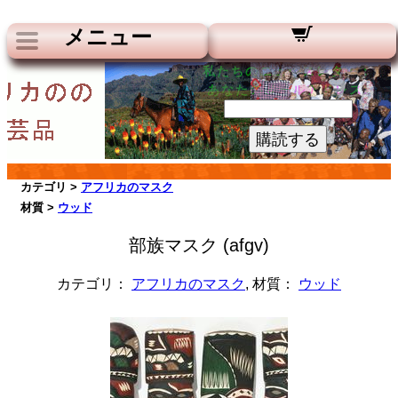
メニュー
私たちのニュースレター：
あなたのメールアドレス:
購読する
カテゴリ >
アフリカのマスク
材質 >
ウッド
部族マスク (afgv)
カテゴリ：
アフリカのマスク
, 材質：
ウッド